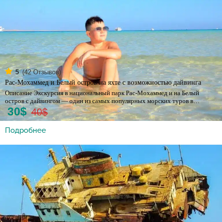
(
42
Отзывов)
5
Рас-Мохаммед и Белый остров на яхте с возможностью дайвинга
Описание Экскурсия в национальный парк Рас-Мохаммед и на Белый
остров с дайвингом — один из самых популярных морских туров в…
30$
40$
Подробнее