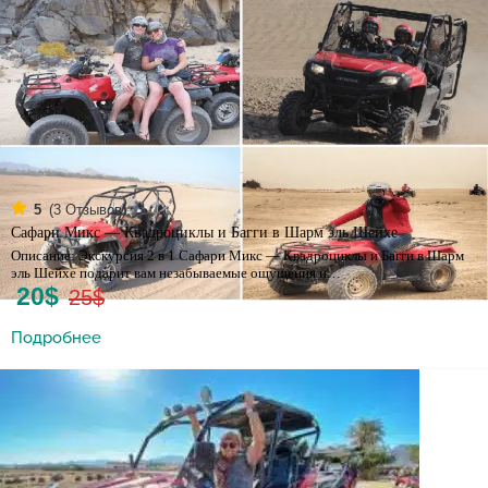
(
3
Отзывов)
5
Сафари Микс — Квадроциклы и Багги в Шарм эль Шейхе
Описание: Экскурсия 2 в 1 Сафари Микс — Квадроциклы и Багги в Шарм
эль Шейхе подарит вам незабываемые ощущения и…
20$
25$
Подробнее