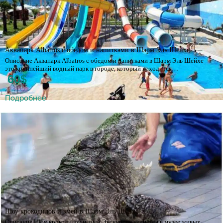
Аквапарк Albatros с обедом и напитками в Шарм Эль Шейхе
Описание Аквапарк Albatros с обедом и напитками в Шарм Эль Шейхе —
это крупнейший водный парк в городе, который находится…
60$
Подробнее
Шоу крокодилов и змей в Шарм Эль Шейхе
Описание Шоу крокодилов и змей Экскурсия начнётся в музее живых