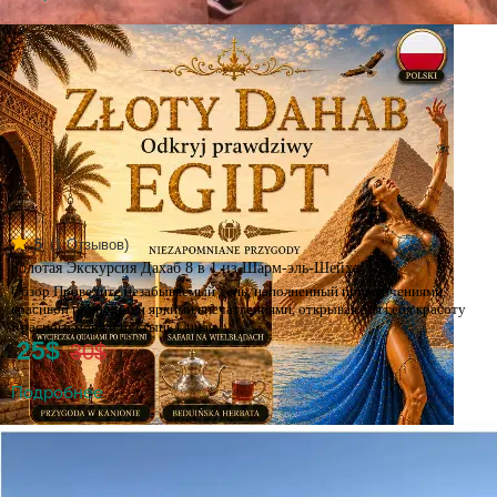
(
1
Отзывов)
5
Золотая Экскурсия Дахаб 8 в 1 из Шарм-эль-Шейха
Обзор Проведите незабываемый день, наполненный приключениями,
красивой природой и яркими впечатлениями, открывая для себя красоту
Красного моря и пустынь Синая…
25$
30$
Подробнее