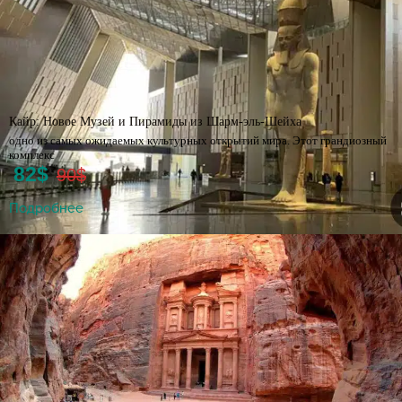
Кайр: Новое Музей и Пирамиды из Шарм-эль-Шейха
одно из самых ожидаемых культурных открытий мира. Этот грандиозный
комплекс
82$
90$
Подробнее