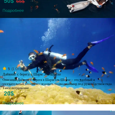
50$
65$
Подробнее
(
1
Отзывов)
5
Дайвинг с берега в Шарм Эль Шейхе
Описание Дайвинг с берега в Шарм-эль-Шейхе – это удобный и
увлекательный способ исследовать подводный мир под руководством гида.
Такое погружение…
20$
Подробнее