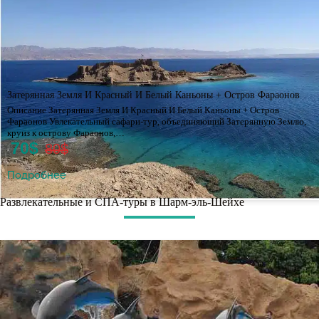
Затерянная Земля И Красный И Белый Каньоны + Остров Фараонов
Описание Затерянная Земля И Красный И Белый Каньоны + Остров
Фараонов Увлекательный сафари-тур, объединяющий Затерянную Землю,
круиз к острову Фараонов,…
70$
80$
Подробнее
Развлекательные и СПА-туры в Шарм-эль-Шейхе