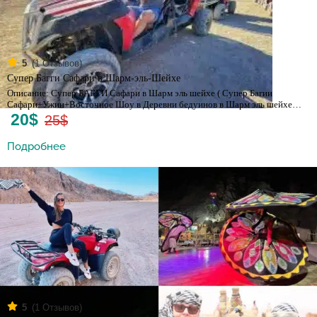
(
1
Отзывов)
5
Супер Багги Сафари в Шарм-эль-Шейхе
Описание: Супер БАГГИ Сафари в Шарм эль шейхе ( Супер Багии
Сафари+Ужин+Восточное Шоу в Деревни бедуинов в Шарм эль шейхе…
20$
25$
Подробнее
(
1
Отзывов)
5