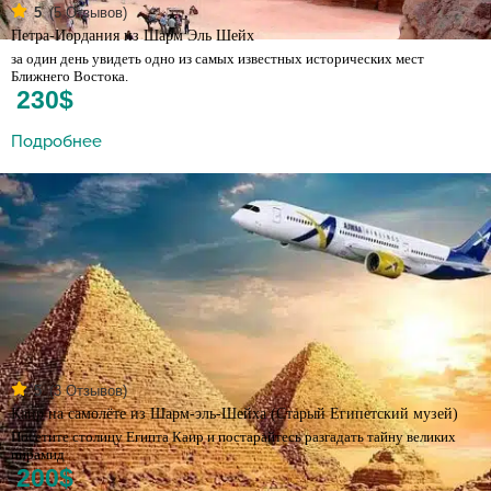
(
5
Отзывов)
5
Петра-Иордания из Шарм Эль Шейх
за один день увидеть одно из самых известных исторических мест
Ближнего Востока.
230$
Подробнее
(
3
Отзывов)
5
Каир на самолёте из Шарм-эль-Шейха (Старый Египетский музей)
Посетите столицу Египта Каир и постарайтесь разгадать тайну великих
пирамид
200$