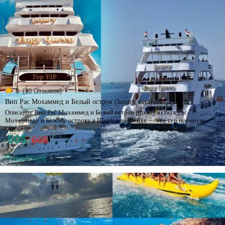
(
10
Отзывов)
5
Вип Рас Мохаммед и Белый остров (luxury яхта)
Описание Вип Рас Мохаммед и Белый остров (luxury яхта) к Рас-
Мохаммеду и Белому острову в Шарм-эль-Шейхе — это тур премиум-
класса,…
50$
60$
Подробнее