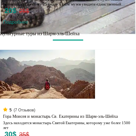
рептилий, где их более 25 видов. После музея увидите единственный…
20$
25$
Подробнее
Культурные туры из Шарм-эль-Шейха
(
7
Отзывов)
5
Гора Моисея и монастырь Св. Екатерины из Шарм-эль-Шейха
Здесь находится монастырь Святой Екатерины, которому уже более 1500
лет
30$
35$