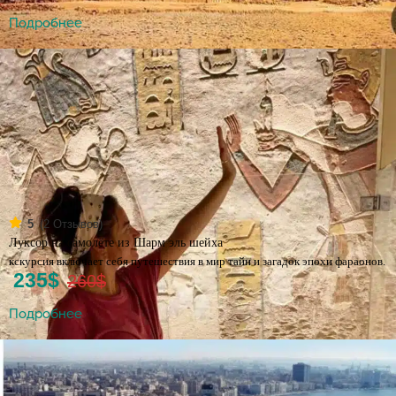
Подробнее
(
2
Отзывов)
5
Луксор на самолёте из Шарм эль шейха
кскурсия включает себя путешествия в мир тайн и загадок эпохи фараонов.
235$
260$
Подробнее