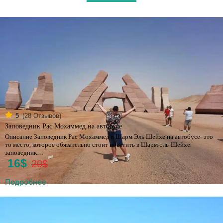
(
28
Отзывов)
5
Заповедник Рас Мохаммед на автобусе
Описание Заповедник Рас Мохаммед в Шарм Эль Шейхе на автобусе- это
то место, которое обязательно стоит посетить в Шарм-эль-Шейхе.
заповедник…
16$
20$
Подробнее