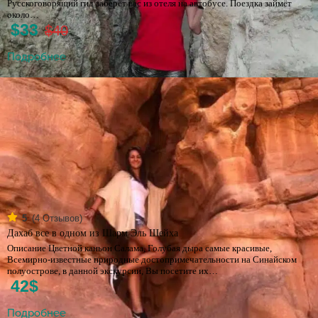
Русскоговорящий гид заберёт вас из отеля на автобусе. Поездка займёт
около…
$33
$40
Подробнее
(
4
Отзывов)
5
Дахаб все в одном из Шарм Эль Шейха
Описание Цветной каньон Салама, Голубая дыра самые красивые,
Всемирно-известные природные достопримечательности на Синайском
полуострове, в данной экскурсии, Вы посетите их…
42$
Подробнее