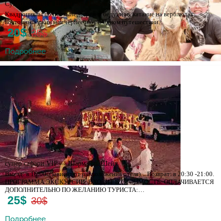
Супер Сафари в Шарм Эль Шейхе
Квадроциклы по пустыне, деревня бедуинов, катание на верблюдах,
восточный ужин и вечернее шоу в одном путешествии.
20$
25$
Подробнее
супер сафари VIP — Шарм Эль Шейх
Выезд: в 16:00 (зависит от расположения отеля)…Возврат: в 20:30 -21:00.
ПРОГРАММА ЭКСКУРСИИ: ВХОДИТ В СТОИМОСТЬ: ОПЛАЧИВАЕТСЯ
ДОПОЛНИТЕЛЬНО ПО ЖЕЛАНИЮ ТУРИСТА:…
25$
30$
Подробнее