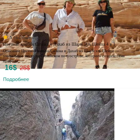
(
4
Отзывов)
5
Цветной каньон Салама и Дахаб из Шарм Эль Шейха 4 в 1
Описание Цветной каньон Салама и Дахаб из Шарм эль Шейхе —
уникальное место на Синайском полуострове, которого создала сама
природа,…
16$
25$
Подробнее