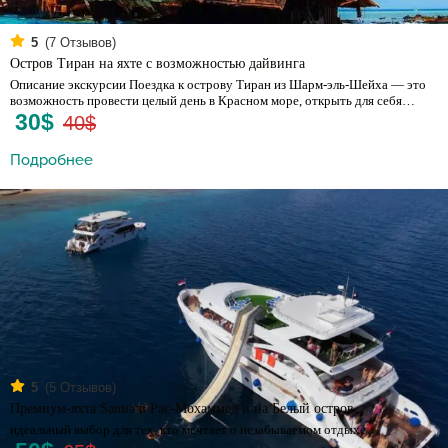
(
7
Отзывов)
5
Остров Тиран на яхте с возможностью дайвинга
Описание экскурсии Поездка к острову Тиран из Шарм-эль-Шейха — это
возможность провести целый день в Красном море, открыть для себя…
30$
40$
Подробнее
(
5
Отзывов)
5
Премиум-яхта Samia в Рас-Мохаммед и на Белый остров
идеальный выбор для тех, кто мечтает о незабываемом отдыхе