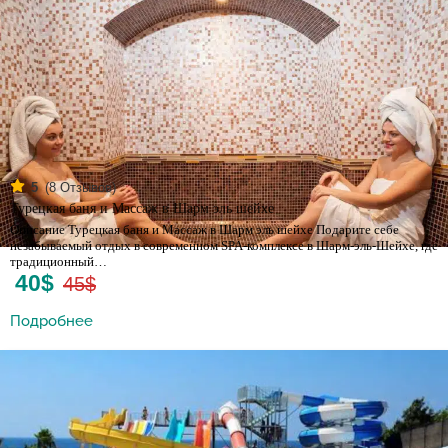
(
8
Отзывов)
5
Турецкая баня и Массаж в Шарм эль шейхе
Описание Турецкая баня и Массаж в Шарм эль шейхе Подарите себе
незабываемый отдых в современном SPA-комплексе в Шарм-эль-Шейхе, где
традиционный…
40$
45$
Подробнее