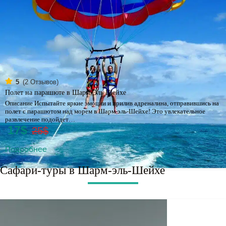
(
2
Отзывов)
5
Полет на парашюте в Шарм Эль Шейхе
Описание Испытайте яркие эмоции и прилив адреналина, отправившись на
полет с парашютом над морем в Шарм-эль-Шейхе! Это увлекательное
развлечение подойдет…
17$
25$
Подробнее
Сафари-туры в Шарм-эль-Шейхе