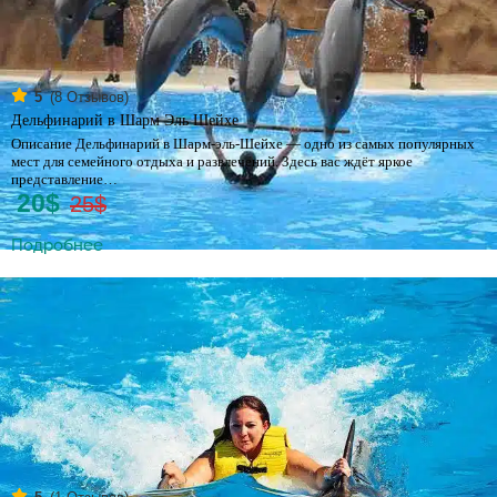
(
8
Отзывов)
5
Дельфинарий в Шарм Эль Шейхе
Описание Дельфинарий в Шарм-эль-Шейхе — одно из самых популярных
мест для семейного отдыха и развлечений. Здесь вас ждёт яркое
представление…
20$
25$
Подробнее