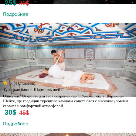
25$
30$
Подробнее
(
4
Отзывов)
5
Турецкая баня в Шарм эль шейхе
Описание: Откройте для себя современный SPA-комплекс в Шарм-эль-
Шейхе, где традиции турецкого хаммама сочетаются с высоким уровнем
сервиса и комфортной атмосферой.…
30$
45$
Подробнее