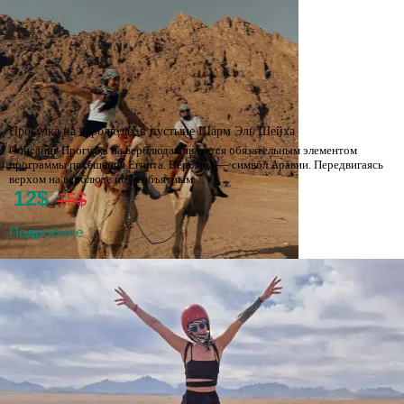
Прогулка на верблюдах в пустыне Шарм Эль Шейха
Описание Прогулка на верблюдах является обязательным элементом
программы посещения Египта. Верблюд — символ Аравии. Передвигаясь
верхом на верблюде по необъятным…
12$
15$
Подробнее