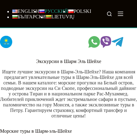
Перейти
Популярная
Популярная
Популярная
Популярная
Не проводится
Не проводится
к
ENGLISH
РУССКИЙ
POLSKI
сути
БЪЛГАРСКИ
LIETUVIŲ
Экскурсии в Шарм Эль Шейхе
Ищете лучшие экскурсии в Шарм-Эль-Шейхе? Наша компания
предлагает увлекательные туры в Шарм-Эль-Шейхе для всей
семьи. В нашем каталоге: морские прогулки на Белый остров,
подводные экскурсии на Си Скопе, профессиональный дайвинг
у острова Тиран и в национальном парке Рас-Мухаммед.
Любителей приключений ждет экстремальное сафари в пустыне,
паломничество на гору Моисея, а также эксклюзивные туры в
Петру. Гарантируем страховку, комфортный трансфер и
отличные цены!
Морские туры в Шарм-эль-Шейхе