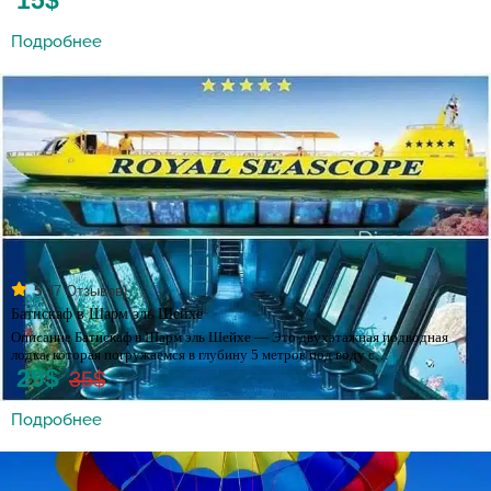
15$
Подробнее
(
7
Отзывов)
5
Батискаф в Шарм эль Шейхе
Описание Батискаф в Шарм эль Шейхе — Это двухэтажная подводная
лодка, которая погружаемся в глубину 5 метров под воду с…
29$
35$
Подробнее