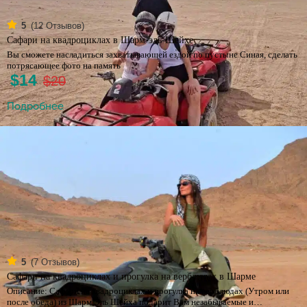
(
12
Отзывов)
5
Сафари на квадроциклах в Шарм-эль-Шейхе
Вы сможете насладиться захватывающей ездой по пустыне Синая, сделать
потрясающее фото на память
$14
$20
Подробнее
(
7
Отзывов)
5
Сафари на квадроциклах и прогулка на верблюдах в Шарме
Описание: Сафари на квадроциклах и прогулка на верблюдах (Утром или
после обеда) из Шарм Эль Шейха подарит Вам незабываемые и…