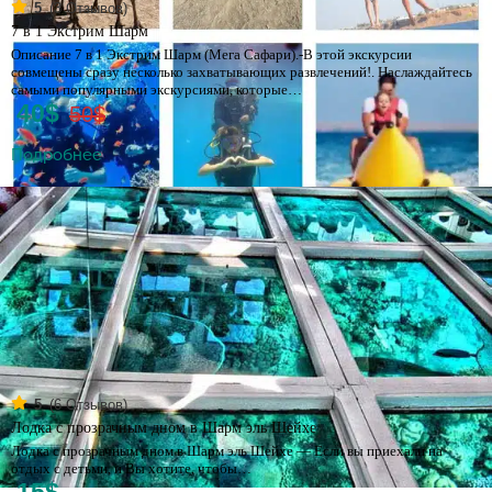
(
3
Отзывов)
5
7 в 1 Экстрим Шарм
Описание 7 в 1 Экстрим Шарм (Мега Сафари).-В этой экскурсии
совмещены сразу несколько захватывающих развлечений!. Наслаждайтесь
самыми популярными экскурсиями, которые…
40$
50$
Подробнее
(
6
Отзывов)
5
Лодка с прозрачным дном в Шарм эль Шейхе
Лодка с прозрачным дном в Шарм эль Шейхе — Если вы приехали на
отдых с детьми, и Вы хотите, чтобы…