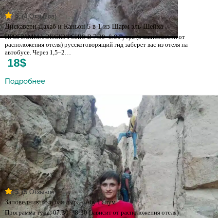
(
4
Отзывов)
5
Дискавери Дахаб и Каньон 5 в 1 из Шарм эль-Шейха
ПРОГРАММА ЭКСКУРСИИ: В 7:30- 8:00 утра (в зависимости от
расположения отеля) русскоговорящий гид заберет вас из отеля на
автобусе. Через 1,5–2…
18$
Подробнее
(
5
Отзывов)
5
Заповедник голубая дыра– Абу Галум
Программа тура: 07:30 – 8:30 (зависит от расположения отеля)