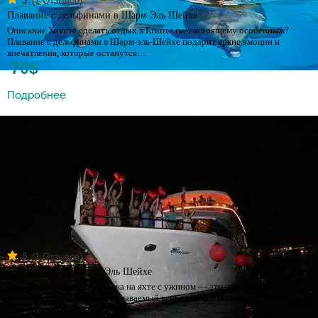
(
1
Отзывов)
5
Плавание с дельфинами в Шарм Эль Шейхе
Описание Хотите сделать отдых в Египте по-настоящему особенным?
Плавание с дельфинами в Шарм-эль-Шейхе подарит яркие эмоции и
впечатления, которые останутся…
70$
Подробнее
(
1
Отзывов)
5
Ужин на яхте в Шарм Эль Шейхе
Описание Вечерняя прогулка на яхте с ужином — это прекрасная
возможность провести незабываемый вечер на Красном море. Вас ждут
зажигательные…