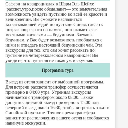
Сафари на квадроциклах в Шарм Эль Шейхе
,рассвет,утро,после обеда,закат— это замечательная
возможность увидеть пустыню во всей ее красоте и
великолепии. Вы сможете насладиться
захватывающей ездой по пустыне Синая, сделать
потрясающее фото на память, познакомиться с
местными жителями — бедуинами. Заехав к
бедуинам, у Вас будет возможность пообщаться с
ними и отведать настоящий бедуинский чай. Эта
экскурсия для тех, кто сам хочет рассекать по
пустыне на четырехколесном квадроцикле! Вы
увидите, что пустыня не такая уж и скучная.
Программа тура
Выезд из отеля зависит от выбранной программы.
Для встречи рассвета трансфер осуществляется
примерно в 04:00 утра. Утренняя экскурсия
начинается с трансфером около 08:00. Также
доступны дневной выезд примерно в 15:00 или
вечерний выезд около 16:30, чтобы встретить закат в
Синайской пустыне. Точное время трансфера
зависит от расположения вашего отеля и сообщается
накануне экскурсии.