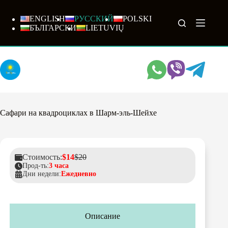
Перейти
к
ENGLISH
РУССКИЙ
POLSKI
сути
БЪЛГАРСКИ
LIETUVIŲ
Сафари на квадроциклах в Шарм-эль-Шейхе
Стоимость:
$14
$20
Прод-ть:
3 часа
Дни недели:
Ежедневно
Описание