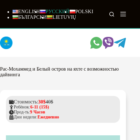
Перейти
к
ENGLISH
РУССКИЙ
POLSKI
сути
БЪЛГАРСКИ
LIETUVIŲ
Рас-Мохаммед и Белый остров на яхте с возможностью
дайвинга
Стоимость:
30$
40$
Ребёнок:
6-11 (15$)
Прод-ть:
9 Часов
Дни недели:
Ежедневно