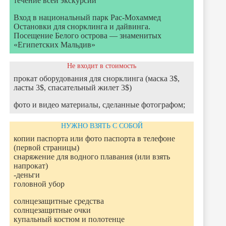
течение всей экскурсии
Вход в национальный парк Рас-Мохаммед
Остановки для снорклинга и дайвинга.
Посещение Белого острова — знаменитых
«Египетских Мальдив»
Не входит в стоимость
прокат оборудования для снорклинга (маска 3$,
ласты 3$, спасательный жилет 3$)
фото и видео материалы, сделанные фотографом;
НУЖНО ВЗЯТЬ С СОБОЙ
копии паспорта или фото паспорта в телефоне
(первой страницы)
снаряжение для водного плавания (или взять
напрокат)
-деньги
головной убор
солнцезащитные средства
солнцезащитные очки
купальный костюм и полотенце