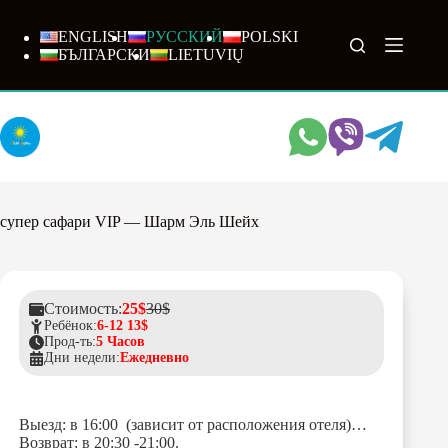
Перейти
к
ENGLISH
РУССКИЙ
POLSKI
сути
БЪЛГАРСКИ
LIETUVIŲ
супер сафари VIP — Шарм Эль Шейх
Стоимость:
25$
30$
Ребёнок:
6-12 13$
Прод-ть:
5 Часов
Дни недели:
Ежедневно
Выезд: в 16:00 (зависит от расположения отеля)…
Возврат: в 20:30 -21:00.