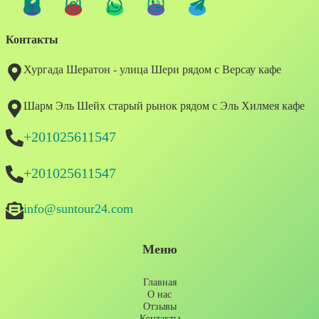
Контакты
Хургада Шератон - улица Шери рядом с Версау кафе
Шарм Эль Шейх старый рынок рядом с Эль Хилмея кафе
+201025611547
+201025611547
info@suntour24.com
Меню
Главная
О нас
Отзывы
Контакты