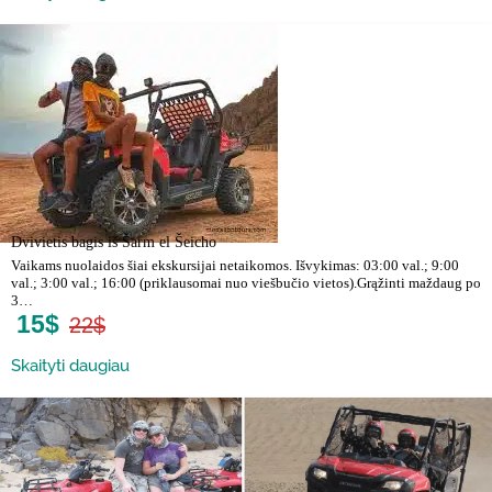
Dvivietis bagis iš Šarm el Šeicho
Vaikams nuolaidos šiai ekskursijai netaikomos. Išvykimas: 03:00 val.; 9:00
val.; 3:00 val.; 16:00 (priklausomai nuo viešbučio vietos).Grąžinti maždaug po
3…
15$
22$
Skaityti daugiau