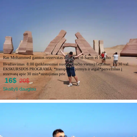
Ras Mohammed gamtos rezervatas autobusu iš Šarm el Šeicho
Išvažiavimas: 8:00 (priklausomai nuo viešbučio vietos).Grįžimas: 13:30 val.
EKSKURSIJOS PROGRAMA: *transportas pirmyn ir atgal*pervežimas į
rezervatą apie 30 min*sustojimas prie…
16$
20$
Skaityti daugiau