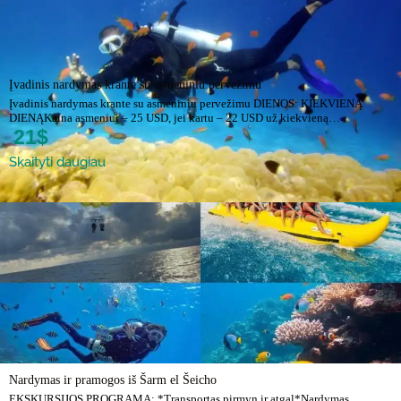
Įvadinis nardymas krante su asmeniniu pervežimu
Įvadinis nardymas krante su asmeniniu pervežimu DIENOS: KIEKVIENĄ
DIENĄKaina asmeniui – 25 USD, jei kartu – 22 USD už kiekvieną…
21$
Skaityti daugiau
Nardymas ir pramogos iš Šarm el Šeicho
EKSKURSIJOS PROGRAMA: *Transportas pirmyn ir atgal*Nardymas