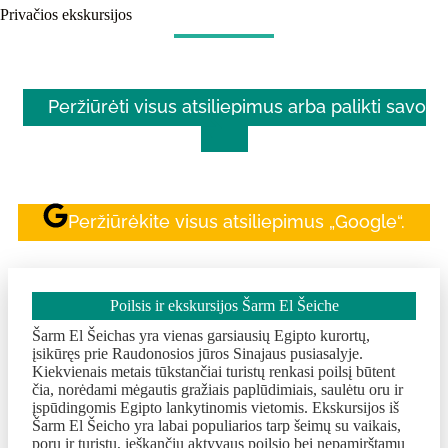
Privačios ekskursijos
Peržiūrėti visus atsiliepimus arba palikti savo
Peržiūrėkite visus atsiliepimus „Google“.
Poilsis ir ekskursijos Šarm El Šeiche
Šarm El Šeichas yra vienas garsiausių Egipto kurortų,
įsikūręs prie Raudonosios jūros Sinajaus pusiasalyje.
Kiekvienais metais tūkstančiai turistų renkasi poilsį būtent
čia, norėdami mėgautis gražiais paplūdimiais, saulėtu oru ir
įspūdingomis Egipto lankytinomis vietomis. Ekskursijos iš
Šarm El Šeicho yra labai populiarios tarp šeimų su vaikais,
porų ir turistų, ieškančių aktyvaus poilsio bei nepamirštamų