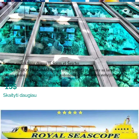
Laivas su stikliniu dugnu iš Šarm el Šeicho
EKSKURSIJOS PROGRAMA: ryte arba po pietų plauksite su laivu stikliniu
dugnu į koralinį rifąspalvingos Raudonosios jūros faunos stebėjimas pro
stiklinį…
15$
Skaityti daugiau