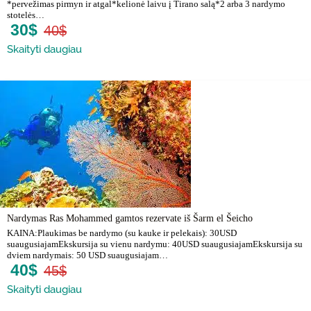
*pervežimas pirmyn ir atgal*kelionė laivu į Tirano salą*2 arba 3 nardymo
stotelės…
30$
40$
Skaityti daugiau
Nardymas Ras Mohammed gamtos rezervate iš Šarm el Šeicho
KAINA:Plaukimas be nardymo (su kauke ir pelekais): 30USD
suaugusiajamEkskursija su vienu nardymu: 40USD suaugusiajamEkskursija su
dviem nardymais: 50 USD suaugusiajam…
40$
45$
Skaityti daugiau