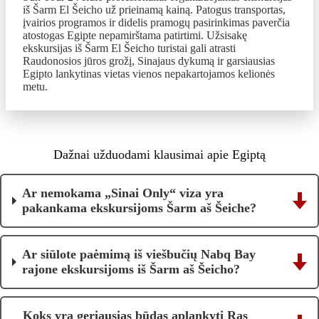
iš Šarm El Šeicho už prieinamą kainą. Patogus transportas,
įvairios programos ir didelis pramogų pasirinkimas paverčia
atostogas Egipte nepamirštama patirtimi. Užsisakę
ekskursijas iš Šarm El Šeicho turistai gali atrasti
Raudonosios jūros grožį, Sinajaus dykumą ir garsiausias
Egipto lankytinas vietas vienos nepakartojamos kelionės
metu.
Dažnai užduodami klausimai apie Egiptą
Ar nemokama „Sinai Only“ viza yra
pakankama ekskursijoms Šarm aš Šeiche?
Ar siūlote paėmimą iš viešbučių Nabq Bay
rajone ekskursijoms iš Šarm aš Šeicho?
Koks yra geriausias būdas aplankyti Ras