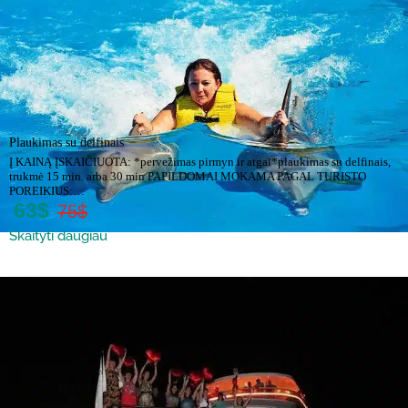
Plaukimas su delfinais
Į KAINĄ ĮSKAIČIUOTA: *pervežimas pirmyn ir atgal*plaukimas su delfinais,
trukmė 15 min. arba 30 min PAPILDOMAI MOKAMA PAGAL TURISTO
POREIKIUS:…
63$
75$
Skaityti daugiau