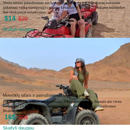
Vieno turisto pasodinimas ant keturračio kainuoja 14USD, dviem turistams
(įskaitant vaiką-suaugusįjį) viename keturratyje – 22USD. Vaikams nuolaidos
šiai ekskursijai netaikomos.…
$14
$20
Skaityti daugiau
Motociklų safaris ir pasivažinėjimas kupranugariais
Įlipimas: vienas turistas ant keturračio ir kupranugario.Du žmonės ant vieno
keturračio 25 USD už du.Vaikams nuolaidos šiai ekskursijai netaikomos.
Išvažiavimas:…
16$
20$
Skaityti daugiau