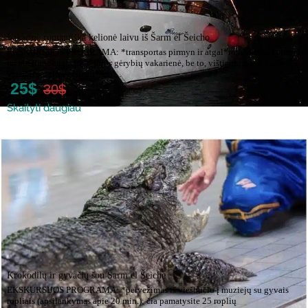
Vakarinė romantiška kelionė laivu iš Šarm el Šeicho
EKSKURSIJOS PROGRAMA: *transportas pirmyn ir atgal*romantiška kelionė
jachta Raudonąja jūra*jūros gėrybių vakarienė, be to, vištiena, mėsa, daržovės,
vaisiai, gaivieji gėrimai*šou…
25$
30$
Skaityti daugiau
Krokodilų ir gyvačių šou Šarm el Šeiche
EKSKURSIJOS PROGRAMA: *pervežimas iš viešbučio į muziejų su gyvais
ropliais (apsilankymas apie 20 min.); čia pamatysite 25 roplių