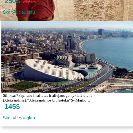
250$
260$
Skaityti daugiau
Kairas ir Aleksandrija dvi dienas iš Šarm el Šeicho
EKSKURSIJOS PROGRAMA: 1 diena (Kairas):*Nacionalinis Kairo
muziejus*Gizos piramidės (Cheops, Khafre, Menkaure)*Didysis
Sfinksas*Papiruso institutas ir aliejaus gamykla 2 diena
(Aleksandrija):*Aleksandrijos biblioteka*Šv.Marko…
145$
Skaityti daugiau