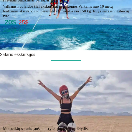
Privatus plaukimas parasparniais
Vaikams nuolaidos šiai ekskursijai netaikomos.Vaikams nuo 10 metų
leidžiama skristi.Vieno parašiuto svorio riba yra 150 kg. Išvykimas iš viešbučių
ryte…
20$
25$
Skaityti daugiau
Safario ekskursijos
Motociklų safaris ,auštant, ryte, popietė, saulėlydis