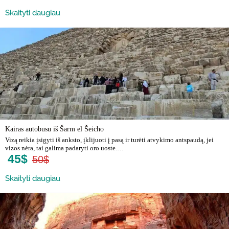
Skaityti daugiau
Kairas autobusu iš Šarm el Šeicho
Vizą reikia įsigyti iš anksto, įklijuoti į pasą ir turėti atvykimo antspaudą, jei
vizos nėra, tai galima padaryti oro uoste.…
45$
50$
Skaityti daugiau