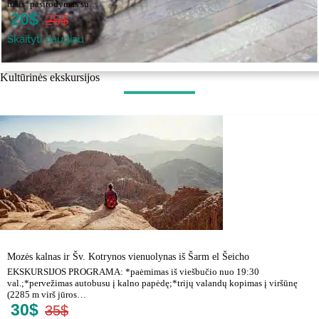
rūšis*pasirodymas su…
20$
25$
Skaityti daugiau
Kultūrinės ekskursijos
Mozės kalnas ir Šv. Kotrynos vienuolynas iš Šarm el Šeicho
EKSKURSIJOS PROGRAMA: *paėmimas iš viešbučio nuo 19:30
val.;*pervežimas autobusu į kalno papėdę;*trijų valandų kopimas į viršūnę
(2285 m virš jūros…
30$
35$