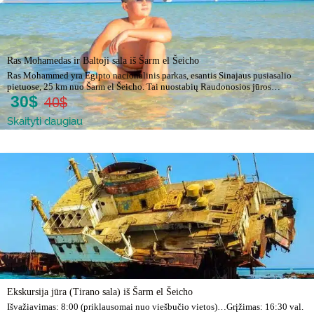
Ras Mohamedas ir Baltoji sala iš Šarm el Šeicho
Ras Mohammed yra Egipto nacionalinis parkas, esantis Sinajaus pusiasalio
pietuose, 25 km nuo Šarm el Šeicho. Tai nuostabių Raudonosios jūros…
30$
40$
Skaityti daugiau
Ekskursija jūra (Tirano sala) iš Šarm el Šeicho
Išvažiavimas: 8:00 (priklausomai nuo viešbučio vietos)…Grįžimas: 16:30 val.