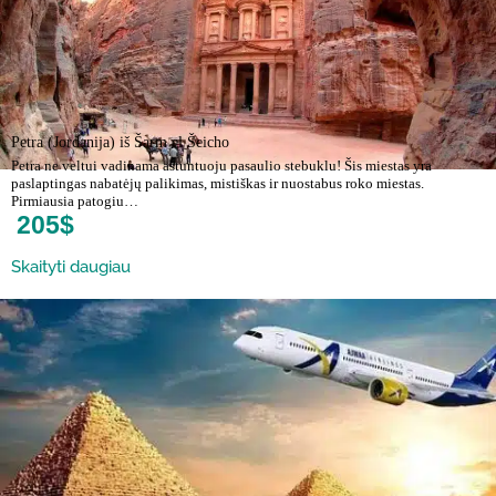
Petra (Jordanija) iš Šarm el Šeicho
Petra ne veltui vadinama aštuntuoju pasaulio stebuklu! Šis miestas yra
paslaptingas nabatėjų palikimas, mistiškas ir nuostabus roko miestas.
Pirmiausia patogiu…
205$
Skaityti daugiau