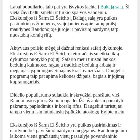
Labai populiarios taip pat yra išvykos jachta į
Baltąją salą
. Ši
vieta žavi baltu smėliu ir turkio spalvos vandeniu.
Ekskursijos iš Šarm El Šeicho į Baltąją salą yra puikus
pasirinkimas žmonėms, svajojantiems apie ramų poilsį,
maudynes Raudonojoje jūroje ir paviršinį nardymą tarp
nuostabių koralų rifų.
Aktyvaus poilsio mėgėjai dažnai renkasi safarį dykumoje.
Ekskursijos iš Šarm El Šeicho keturračiais suteikia tikrą
dykumos nuotykio pojūtį. Safario metu turistai lankosi
beduinų kaimuose, ragauja tradicinę beduinų arbatą ir
mėgaujasi įspūdingais Sinajaus kraštovaizdžiais. Daugelis
programų taip pat apima keliones džipais, bagiais ir jojimą
kupranugariais.
Didelio populiarumo sulaukia ir skrydžiai parašiutu virš
Raudonosios jūros. Ši pramoga leidžia iš aukštai pamatyti
pakrantę, paplūdimius ir koralų rifus. Daugeliui turistų tai
tampa vienu įsimintiniausių įspūdžių atostogų Egipte metu.
Ekskursijos iš Šarm El Šeicho yra puikus pasirinkimas ir
nardymo bei paviršinio nardymo mėgėjams. Raudonoji jūra
laikoma viena gražiausių vietų pasaulyje povandeninio