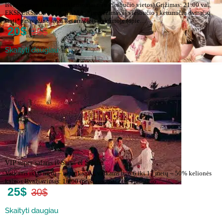
Išvažiavmas: 16.30 (priklausomai nuo viešbučio vietos).Grįžimas: 21:00 val.
EKSKURSIJOS PROGRAMA: *pervežimas iš viešbučio į keturračių dviračių
stotį*pasivažinėjimas keturračiais dykumoje (apie…
20$
25$
Skaityti daugiau
VIP super safaris iš Šarm el Šeicho
Vaikams iki 6 metų – nemokamai, vaikams nuo 6 iki 12 metų – 50% kelionės
kainos.Išvažiavimas: 16:00 (priklausomai nuo viešbučio…
25$
30$
Skaityti daugiau