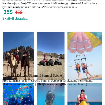
Raudonojoje jūroje*Vienas nardymas į 7-9 metrų gylį (trukmė 15-20 min.),
lydimas nardymo instruktoriaus*Pasivažinėjimas bananais…
35$
45$
Skaityti daugiau
7 viename Extreme Sharm iš Šarm el Šeicho
Mes paimame jus iš viešbučio Šarm el Šeiche ir išvykstame į ekskursiją.
Ekskursija prasideda nuo jodinėjimo kupranugariais (apie 10 min.)…
40$
50$
Skaityti daugiau