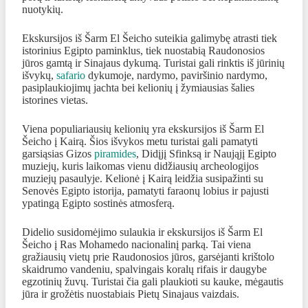
nuotykių.
Ekskursijos iš Šarm El Šeicho suteikia galimybę atrasti tiek
istorinius Egipto paminklus, tiek nuostabią Raudonosios
jūros gamtą ir Sinajaus dykumą. Turistai gali rinktis iš jūrinių
išvykų,
safario
dykumoje, nardymo, paviršinio nardymo,
pasiplaukiojimų jachta bei kelionių į žymiausias šalies
istorines vietas.
Viena populiariausių kelionių yra ekskursijos iš Šarm El
Šeicho į Kairą. Šios išvykos metu turistai gali pamatyti
garsiąsias Gizos
piramides
, Didįjį Sfinksą ir Naująjį Egipto
muziejų, kuris laikomas vienu didžiausių archeologijos
muziejų pasaulyje. Kelionė į Kairą leidžia susipažinti su
Senovės Egipto istorija, pamatyti faraonų lobius ir pajusti
ypatingą Egipto sostinės atmosferą.
Didelio susidomėjimo sulaukia ir ekskursijos iš Šarm El
Šeicho į Ras Mohamedo nacionalinį parką. Tai viena
gražiausių vietų prie Raudonosios jūros, garsėjanti krištolo
skaidrumo vandeniu, spalvingais koralų rifais ir daugybe
egzotinių žuvų. Turistai čia gali plaukioti su kauke, mėgautis
jūra ir grožėtis nuostabiais Pietų Sinajaus vaizdais.