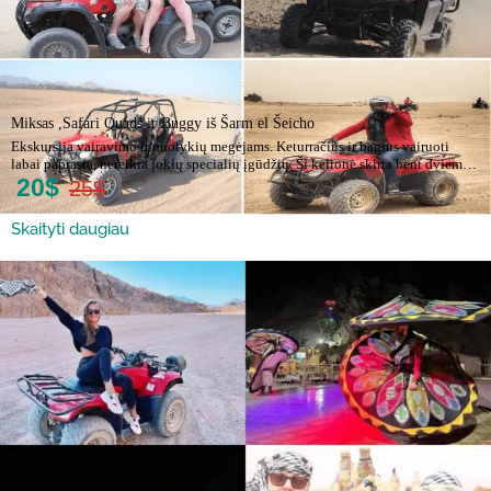
Miksas ,Safari Quads ir Buggy iš Šarm el Šeicho
Ekskursija vairavimo ir nuotykių megėjams. Keturračius ir bagius vairuoti
labai paprasta, nereikia jokių specialių įgūdžių. Ši kelionė skirta bent dviem…
20$
25$
Skaityti daugiau
Super Safari iš Šarm el Šeicho