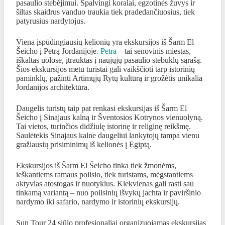
pasaulio stebėjimui. Spalvingi koralai, egzotinės žuvys ir
šiltas skaidrus vanduo traukia tiek pradedančiuosius, tiek
patyrusius nardytojus.
Viena įspūdingiausių kelionių yra ekskursijos iš Šarm El
Šeicho į Petrą Jordanijoje
. Petra
– tai senovinis miestas,
iškaltas uolose, įtrauktas į naujųjų pasaulio stebuklų sąrašą.
Šios ekskursijos metu turistai gali vaikščioti tarp istorinių
paminklų, pažinti Artimųjų Rytų kultūrą ir grožėtis unikalia
Jordanijos architektūra.
Daugelis turistų taip pat renkasi ekskursijas iš Šarm El
Šeicho į Sinajaus kalną ir Šventosios Kotrynos vienuolyną.
Tai vietos, turinčios didžiulę istorinę ir religinę reikšmę.
Saulėtekis Sinajaus kalne daugeliui lankytojų tampa vienu
gražiausių prisiminimų iš kelionės į Egiptą.
Ekskursijos iš Šarm El Šeicho tinka tiek žmonėms,
ieškantiems ramaus poilsio, tiek turistams, mėgstantiems
aktyvias atostogas ir nuotykius. Kiekvienas gali rasti sau
tinkamą variantą – nuo poilsinių išvykų jachta ir paviršinio
nardymo iki safario, nardymo ir istorinių ekskursijų.
Sun Tour 24 siūlo profesionaliai organizuojamas ekskursijas