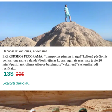
Dahabas ir kanjonas, 4 viename
EKSKURSIJOS PROGRAMA: *transportas pirmyn ir atgal*kelionė pėsčiomis
per kanjoną (apie valandą)*jodinėjimas kupranugariais rezervate (apie 20
min.)*pasiplaukiojimas trijuose baseinuose*vakarienė*ekskursiją lydi
rusiškai…
13$
20$
Skaityti daugiau