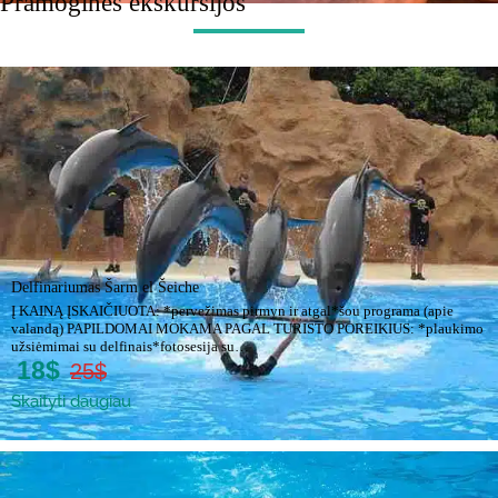
Pramoginės ekskursijos
Delfinariumas Šarm el Šeiche
Į KAINĄ ĮSKAIČIUOTA: *pervežimas pirmyn ir atgal*šou programa (apie
valandą) PAPILDOMAI MOKAMA PAGAL TURISTO POREIKIUS: *plaukimo
užsiėmimai su delfinais*fotosesija su…
18$
25$
Skaityti daugiau