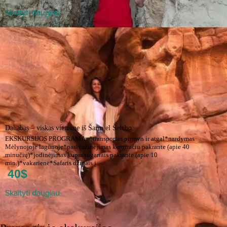
Skaityti daugiau
Dahabas – viskas viename iš Šarm el Šeicho
EKSKURSIJOS PROGRAMA: *transportas pirmyn ir atgal*nardymas
Mėlynojoje lagūnoje*pasivažinėjimas keturračiu pakrante (apie 40
minučių)*jodinėjimas kupranugariais pakrante (apie 10
min.)*vakarienė*Safaris džipais į…
40$
Skaityti daugiau