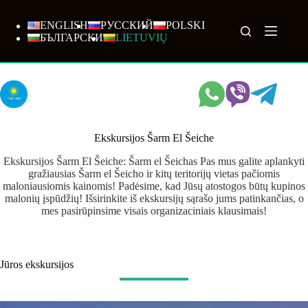
Skip
to
ENGLISH
РУССКИЙ
POLSKI
content
БЪЛГАРСКИ
LIETUVIŲ
Ekskursijos Šarm El Šeiche
Ekskursijos Šarm El Šeiche: Šarm el Šeichas Pas mus galite aplankyti
gražiausias Šarm el Šeicho ir kitų teritorijų vietas pačiomis
maloniausiomis kainomis! Padėsime, kad Jūsų atostogos būtų kupinos
malonių įspūdžių! Išsirinkite iš ekskursijų sąrašo jums patinkančias, o
mes pasirūpinsime visais organizaciniais klausimais!
Jūros ekskursijos