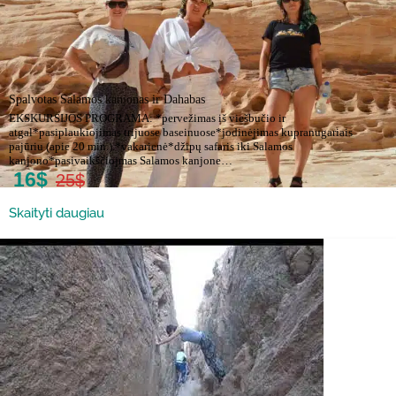
Spalvotas Salamos kanjonas ir Dahabas
EKSKURSIJOS PROGRAMA: *pervežimas iš viešbučio ir
atgal*pasiplaukiojimas trijuose baseinuose*jodinėjimas kupranugariais
pajūriu (apie 20 min.).*vakarienė*džipų safaris iki Salamos
kanjono*pasivaikščiojmas Salamos kanjone…
16$
25$
Skaityti daugiau