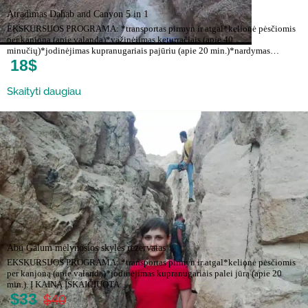
Atradimas Dahab and Canyon 5 in 1
EKSKURSIJOS PROGRAMA: *transportas pirmyn ir atgal*kelionė pėsčiomis
per kanjoną (apie valandą)*važinėjimas keturračiais (apie 40
minučių)*jodinėjimas kupranugariais pajūriu (apie 20 min.)*nardymas…
18$
Skaityti daugiau
Abu Galum mėlynosios skylės rezervatas
EKSKURSIJOS PROGRAMA: *transportas pirmyn ir atgal*kelionė pėsčiomis
per kanjoną (apie valandą)*jodinėjimas kupranugariais palei jūrą (apie 20
min.). Į KAINĄ ĮSKAIČIUOTA:…
$33
$40