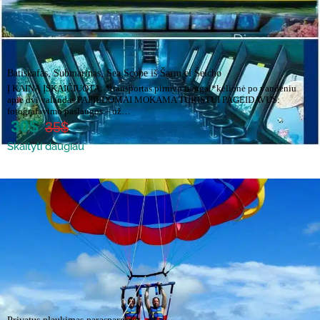
Batiskafas, Submarinas, Sea Scope iš Šarm el Šeicho
Į KAINĄ ĮSKAIČIUOTA: *transportas pirmyn ir atgal*kelionė po vandeniu
apie dvi valandas PAPILDOMAI MOKAMA TURISTUI PAGEIDAVUS:
fotografavimo paslaugos – už…
30$
35$
Skaityti daugiau