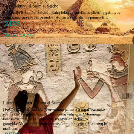
Kairas lėktuvu iš Šarm el Šeicho
Ekskursija iš Šarm el Šeicho į Kairą lėktuvu suteiks neįtikėtiną galimybę
susipažinti su senovės pasaulio istorija ir savo akimis pamatyti…
215$
Skaityti daugiau
Luksoras lėktuvu iš Šarm el Šeicho
Į KAINĄ ĮSKAIČIUOTA: *Pervežimas pirmyn ir atgal*Karnako
šventykla*Perplaukimas per Nilą-pietų valgymui*Memnono
kolosai*Karalienės Hačepsutos šventykla*Alebastro
gamykla*Vakarienė*Karalių slėnis (kapų lankymas)*Lėktuvų bilietai
maršrutu…