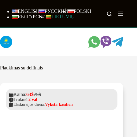
Skip
to
ENGLISH
РУССКИЙ
POLSKI
content
БЪЛГАРСКИ
LIETUVIŲ
Plaukimas su delfinais
Kaina:
63$
75$
Trukmė:
2 val
Ekskursijos diena:
Vyksta kasdien