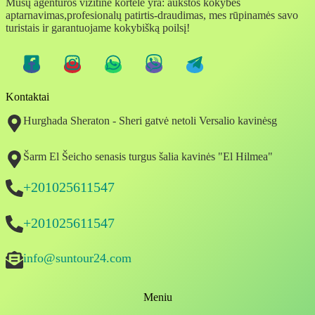
Mūsų agentūros vizitinė kortelė yra: aukštos kokybės
aptarnavimas,profesionalų patirtis-draudimas, mes rūpinamės savo
turistais ir garantuojame kokybišką poilsį!
Kontaktai
Hurghada Sheraton - Sheri gatvė netoli Versalio kavinėsg
Šarm El Šeicho senasis turgus šalia kavinės "El Hilmea"
+201025611547
+201025611547
info@suntour24.com
Meniu