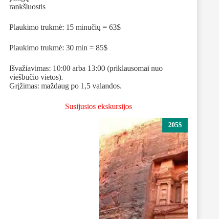
rankšluostis
Plaukimo trukmė: 15 minučių = 63$
Plaukimo trukmė: 30 min = 85$
Išvažiavimas: 10:00 arba 13:00 (priklausomai nuo
viešbučio vietos).
Grįžimas: maždaug po 1,5 valandos.
Susijusios ekskursijos
205$