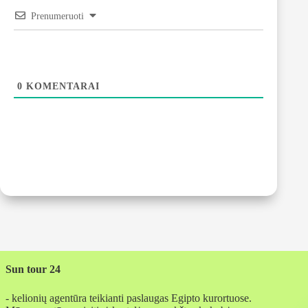
Prenumeruoti
0
KOMENTARAI
Sun tour 24
- kelionių agentūra teikianti paslaugas Egipto kurortuose.