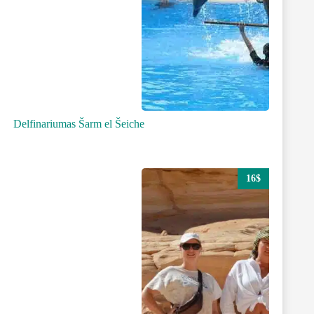
Delfinariumas Šarm el Šeiche
16$