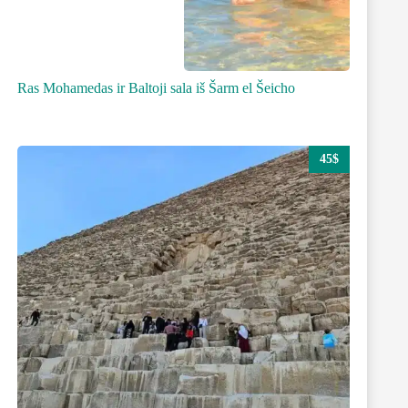
Ras Mohamedas ir Baltoji sala iš Šarm el Šeicho
45$