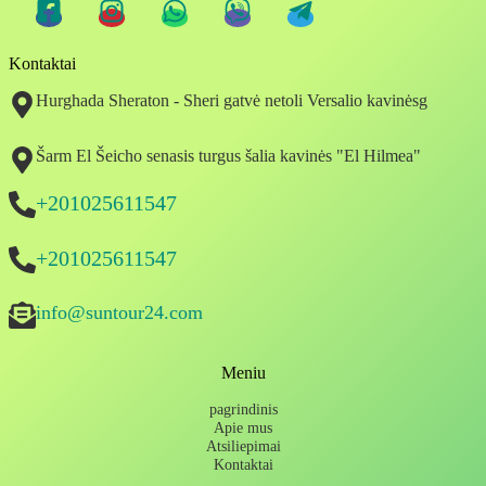
Kontaktai
Hurghada Sheraton - Sheri gatvė netoli Versalio kavinėsg
Šarm El Šeicho senasis turgus šalia kavinės "El Hilmea"
+201025611547
+201025611547
info@suntour24.com
Meniu
pagrindinis
Apie mus
Atsiliepimai
Kontaktai