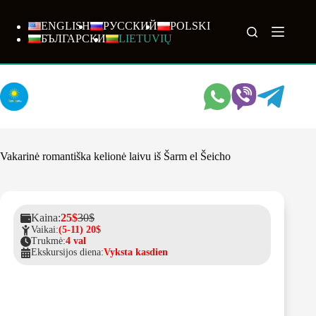
Skip
to
ENGLISH
РУССКИЙ
POLSKI
content
БЪЛГАРСКИ
LIETUVIŲ
Vakarinė romantiška kelionė laivu iš Šarm el Šeicho
Kaina:
25$
30$
Vaikai:
(5-11) 20$
Trukmė:
4 val
Ekskursijos diena:
Vyksta kasdien