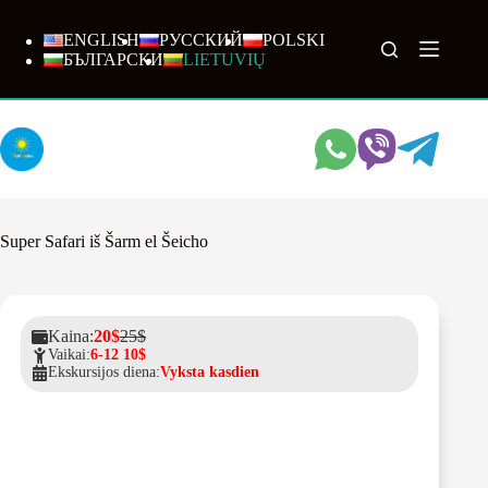
Skip
to
ENGLISH
РУССКИЙ
POLSKI
content
БЪЛГАРСКИ
LIETUVIŲ
Super Safari iš Šarm el Šeicho
Kaina:
20$
25$
Vaikai:
6-12 10$
Ekskursijos diena:
Vyksta kasdien