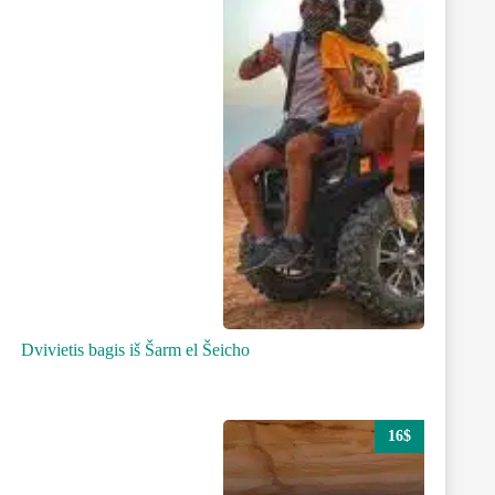
Dvivietis bagis iš Šarm el Šeicho
16$