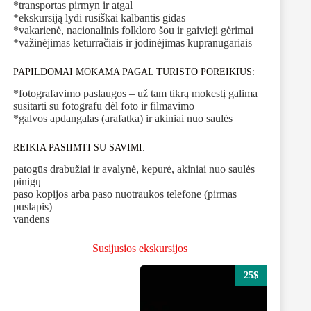
*transportas pirmyn ir atgal
*ekskursiją lydi rusiškai kalbantis gidas
*vakarienė, nacionalinis folkloro šou ir gaivieji gėrimai
*važinėjimas keturračiais ir jodinėjimas kupranugariais
PAPILDOMAI MOKAMA PAGAL TURISTO POREIKIUS:
*fotografavimo paslaugos – už tam tikrą mokestį galima
susitarti su fotografu dėl foto ir filmavimo
*galvos apdangalas (arafatka) ir akiniai nuo saulės
REIKIA PASIIMTI SU SAVIMI:
patogūs drabužiai ir avalynė, kepurė, akiniai nuo saulės
pinigų
paso kopijos arba paso nuotraukos telefone (pirmas
puslapis)
vandens
Susijusios ekskursijos
25$