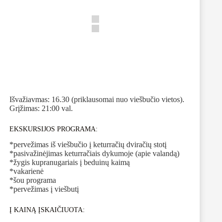
Išvažiavmas: 16.30 (priklausomai nuo viešbučio vietos).
Grįžimas: 21:00 val.
EKSKURSIJOS PROGRAMA:
*pervežimas iš viešbučio į keturračių dviračių stotį
*pasivažinėjimas keturračiais dykumoje (apie valandą)
*žygis kupranugariais į beduinų kaimą
*vakarienė
*šou programa
*pervežimas į viešbutį
Į KAINĄ ĮSKAIČIUOTA: