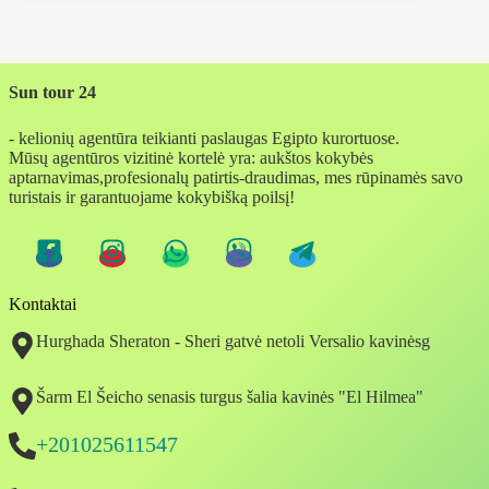
Sun tour 24
- kelionių agentūra teikianti paslaugas Egipto kurortuose.
Mūsų agentūros vizitinė kortelė yra: aukštos kokybės
aptarnavimas,profesionalų patirtis-draudimas, mes rūpinamės savo
turistais ir garantuojame kokybišką poilsį!
Kontaktai
Hurghada Sheraton - Sheri gatvė netoli Versalio kavinėsg
Šarm El Šeicho senasis turgus šalia kavinės "El Hilmea"
+201025611547