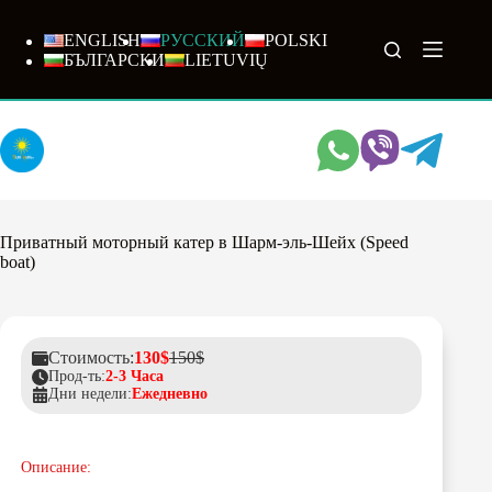
Перейти
к
ENGLISH
РУССКИЙ
POLSKI
сути
БЪЛГАРСКИ
LIETUVIŲ
Приватный моторный катер в Шарм-эль-Шейх (Speed
boat)
Стоимость:
130$
150$
Прод-ть:
2-3 Часа
Дни недели:
Ежедневно
Описание: