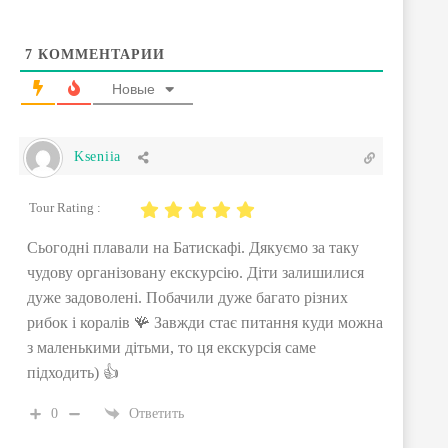
7
КОММЕНТАРИИ
Новые
Kseniia
Tour Rating :
Сьогодні плавали на Батискафі. Дякуємо за таку
чудову організовану екскурсію. Діти залишилися
дуже задоволені. Побачили дуже багато різних
рибок і коралів 🪸 Завжди стає питання куди можна
з маленькими дітьми, то ця екскурсія саме
підходить) 👍
0
Ответить