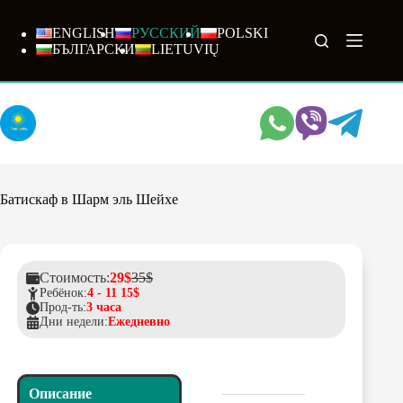
Перейти
к
ENGLISH
РУССКИЙ
POLSKI
сути
БЪЛГАРСКИ
LIETUVIŲ
Батискаф в Шарм эль Шейхе
Стоимость:
29$
35$
Ребёнок:
4 - 11 15$
Прод-ть:
3 часа
Дни недели:
Ежедневно
Описание