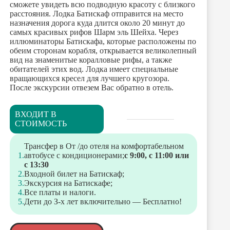
сможете увидеть всю подводную красоту с близкого
расстояния. Лодка Батискаф отправится на место
назначения дорога куда длится около 20 минут до
самых красивых рифов Шарм эль Шейха. Через
иллюминаторы Батискафа, которые расположены по
обеим сторонам корабля, открывается великолепный
вид на знаменитые коралловые рифы, а также
обитателей этих вод. Лодка имеет специальные
вращающихся кресел для лучшего кругозора.
После экскурсии отвезем Вас обратно в отель.
ВХОДИТ В
СТОИМОСТЬ
Трансфер в От /до отеля на комфортабельном
автобусе с кондиционерами;
с 9:00, с 11:00 или
с 13:30
Входной билет на Батискаф;
Экскурсия на Батискафе;
Все платы и налоги.
Дети до З-х лет включительно — Бесплатно!