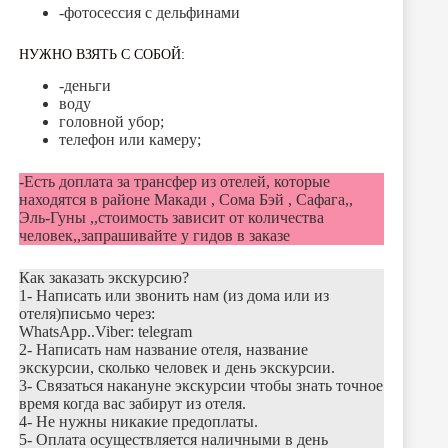
-фотосессия с дельфинами
НУЖНО ВЗЯТЬ С СОБОЙ:
-деньги
воду
головной убор;
телефон или камеру;
-Есть доплата за трансфер из отелей, которые
находятся в районе Макади , Сома Бэй , Сафага,,
Эль-Гуны ,,стоимость зависит от количества
человек,,запрашивайте у гидов в заказе
Как заказать экскурсию?
1- Написать или звонить нам (из дома или из
отеля)письмо через:
WhatsApp..Viber: telegram
2- Написать нам название отеля, название
экскурсии, сколько человек и день экскурсии.
3- Связаться накануне экскурсии чтобы знать точное
время когда вас забирут из отеля.
4- Не нужны никакие предоплаты.
5- Оплата осуществляется наличными в день