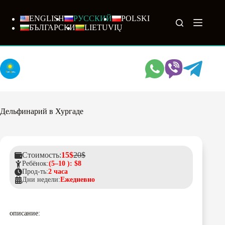
Перейти
к
ENGLISH
РУССКИЙ
POLSKI
сути
БЪЛГАРСКИ
LIETUVIŲ
Дельфинарий в Хургаде
Стоимость:
15$
20$
Ребёнок:
(5–10 ): $8
Прод-ть:
2 часа
Дни недели:
Ежедневно
описание: