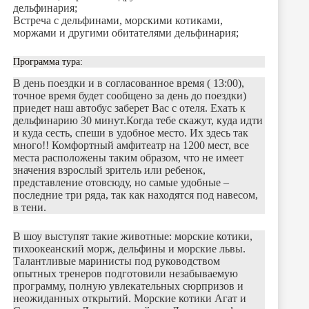
дельфинария;
Встреча с дельфинами, морскими котиками,
моржами и другими обитателями дельфинария;
Программа тура:
В день поездки и в согласованное время ( 13:00),
точное время будет сообщено за день до поездки)
приедет наш автобус заберет Вас с отеля. Ехать к
дельфинарию 30 минут.Когда тебе скажут, куда идти
и куда сесть, спеши в удобное место. Их здесь так
много!! Комфортный амфитеатр на 1200 мест, все
места расположены таким образом, что не имеет
значения взрослый зритель или ребенок,
представление отовсюду, но самые удобные –
последние три ряда, так как находятся под навесом,
в тени.
В шоу выступят такие животные: морские котики,
тихоокеанский морж, дельфины и морские львы.
Талантливые маринисты под руководством
опытных тренеров подготовили незабываемую
программу, полную увлекательных сюрпризов и
неожиданных открытий. Морские котики Агат и