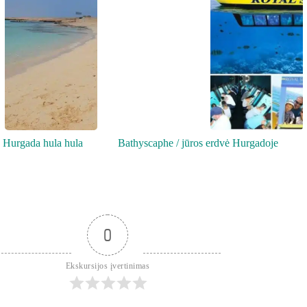
e Hurgada hula hula
Bathyscaphe / jūros erdvė Hurgadoje
0
Ekskursijos įvertinimas