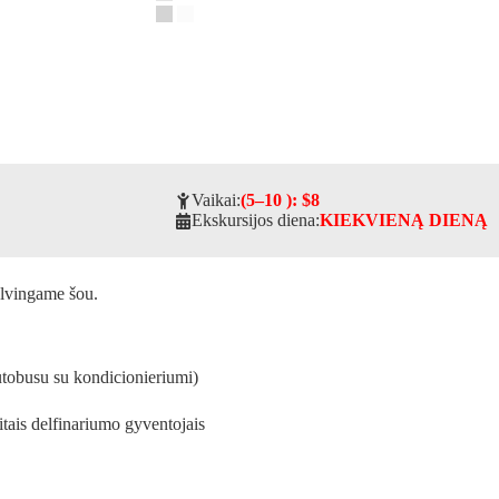
Vaikai:
(5–10 ): $8
Ekskursijos diena:
KIEKVIENĄ DIENĄ
palvingame šou.
autobusu su kondicionieriumi)
kitais delfinariumo gyventojais