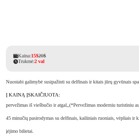
Kaina:
15$
20$
Trukmė:
2 val
Nuostabi galimybė susipažinti su delfinais ir kitais jūrų gyvūnais s
Į KAINĄ ĮSKAIČIUOTA:
pervežimas iš viešbučio ir atgal,,(*Pervežimas moderniu turistiniu 
45 minučių pasirodymas su delfinais, kailiniais ruoniais, vėpliais ir 
įėjimo bilietai.