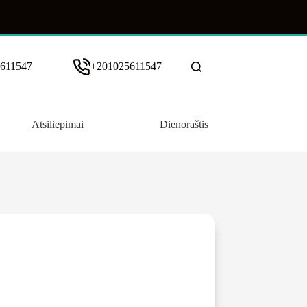
611547
+201025611547
Atsiliepimai
Dienoraštis