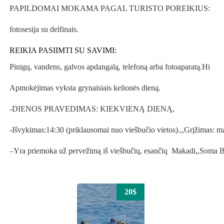
PAPILDOMAI MOKAMA PAGAL TURISTO POREIKIUS:
fotosesija su delfinais.
REIKIA PASIIMTI SU SAVIMI:
Pinigų, vandens, galvos apdangalą, telefoną arba fotoaparatą.Hi
Apmokėjimas vyksta grynaisiais kelionės dieną.
-DIENOS PRAVEDIMAS: KIEKVIENĄ DIENĄ,
-Išvykimas:14:30 (priklausomai nuo viešbučio vietos).,,Grįžimas: 
–Yra priemoka už pervežimą iš viešbučių, esančių Makadi,,Soma Ba
20$