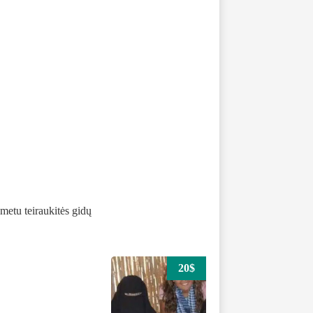
etu teiraukitės gidų
20$