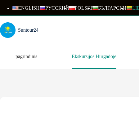
Skip
to
ENGLISH
РУССКИЙ
POLSKI
БЪЛГАРСКИ
LI
content
Suntour24
pagrindinis
Ekskursijos Hurgadoje