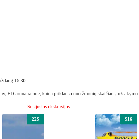
maždaug 16:30
y, El Gouna rajone, kaina priklauso nuo žmonių skaičiaus, užsakymo m
Susijusios ekskursijos
22$
$16