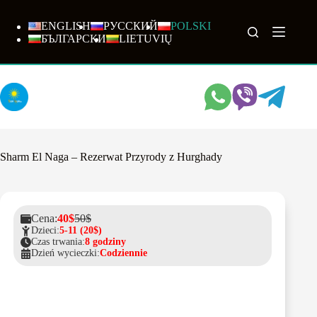
Przejdź
do
ENGLISH
РУССКИЙ
POLSKI
treści
БЪЛГАРСКИ
LIETUVIŲ
Sharm El Naga – Rezerwat Przyrody z Hurghady
Cena:
40$
50$
Dzieci:
5-11 (20$)
Czas trwania:
8 godziny
Dzień wycieczki:
Codziennie