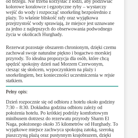
od brzegu. Nie trzeba korzystać z łodzi, aby podziwiać
kolorowe koralowce i egzotyczne ryby – wystarczy
wejść do wody i rozpocząć snorkeling bezpośrednio z
plaży. To właśnie bliskość rafy oraz wyjątkowa
przejrzystość wody sprawiają, że miejsce jest uznawane
za jedno z najlepszych do obserwowania podwodnego
życia w okolicach Hurghady.
Rezerwat pozostaje obszarem chronionym, dzięki czemu
zachował swoje naturalne piękno i bogactwo morskiej
przyrody. To idealna propozycja dla osób, które chcą
spędzić spokojny dzień nad Morzem Czerwonym,
ciesząc się słońcem, wypoczynkiem na plaży i
snorkelingiem, bez konieczności uczestniczenia w rejsie
statkiem.
Pełny opis:
Dzień rozpocznie się od odbioru z hotelu około godziny
7:30 – 8:30. Dokładna godzina odbioru zależy od
położenia hotelu. Po krótkiej podróży komfortowym
minibusem dotrzesz do rezerwatu przyrody Sharm El
Naga, położonego około 35 kilometrów od Hurghady. To
wyjątkowe miejsce zachwyca spokojną zatoką, szeroką
piaszczystą plażą oraz pustynnym krajobrazem, dzięki