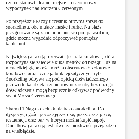
czemu stanowi idealne miejsce na całodniowy
wypoczynek nad Morzem Czerwonym.
Po przyjeździe każdy uczestnik otrzyma sprzęt do
snorkelingu, obejmujący maskę i rurkę. Na plaży
przygotowane są zacienione miejsca pod parasolami,
gdzie można wygodnie odpoczywać pomiędzy
kąpielami.
Największą atrakcją rezerwatu jest rafa koralowa, która
rozpoczyna się zaledwie kilka metrów od brzegu. Już na
niewielkiej głębokości można obserwować kolorowe
koralowce oraz liczne gatunki egzotycznych ryb.
Snorkeling odbywa się pod opieką doświadczonego
przewodnika, dzięki czemu również osoby bez dużego
doświadczenia mogą bezpiecznie odkrywać podwodny
świat Morza Czerwonego.
Sharm El Naga to jednak nie tylko snorkeling. Do
dyspozycji gości pozostają szeroka, piaszczysta plaża,
restauracja oraz bar, w którym można kupić napoje.
Dodatkową atrakcją jest również możliwość przejażdżki
na wielbłądzie.