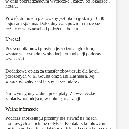
w dniu poprzedzającym wycieczkę i zależy od lokalizacji
hotelu.
Powrót do hotelu planowany jest około godziny 16:30
tego samego dnia. Dokładny czas powrotu może się
różnić w zależności od położenia hotelu.
Uwaga!
Przewodnik mówi prostym językiem angielskim,
wystarczającym do swobodnej komunikacji podczas
wycieczki.
Dodatkowa opłata za transfer obowiązuje dla hoteli
położonych w El Gouna oraz Sahl Hasheesh. Jej
wysokość zależy od liczby uczestników.
Nie wymagamy żadnej przedpłaty. Za wycieczkę
zapłacisz na miejscu, w dniu jej realizacji.
Ważne informacje:
Podczas snorkelingu prosimy nie stawać na rafach
koralowych ani ich nie dotykać. Kontakt z koralowcami
może je uszkodzić, a niektóre z nich mają ostre krawędzie