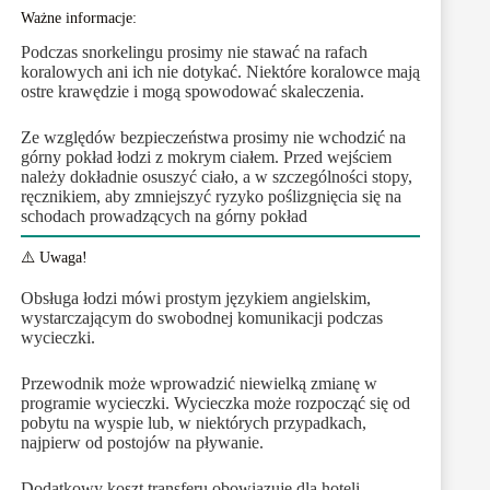
Ważne informacje:
Podczas snorkelingu prosimy nie stawać na rafach
koralowych ani ich nie dotykać. Niektóre koralowce mają
ostre krawędzie i mogą spowodować skaleczenia.
Ze względów bezpieczeństwa prosimy nie wchodzić na
górny pokład łodzi z mokrym ciałem. Przed wejściem
należy dokładnie osuszyć ciało, a w szczególności stopy,
ręcznikiem, aby zmniejszyć ryzyko poślizgnięcia się na
schodach prowadzących na górny pokład
⚠️ Uwaga!
Obsługa łodzi mówi prostym językiem angielskim,
wystarczającym do swobodnej komunikacji podczas
wycieczki.
Przewodnik może wprowadzić niewielką zmianę w
programie wycieczki. Wycieczka może rozpocząć się od
pobytu na wyspie lub, w niektórych przypadkach,
najpierw od postojów na pływanie.
Dodatkowy koszt transferu obowiązuje dla hoteli