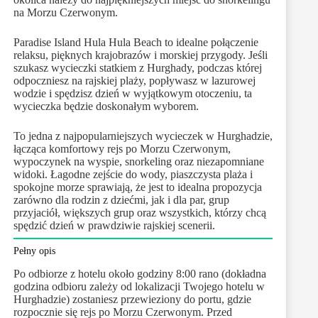
na Morzu Czerwonym.
Paradise Island Hula Hula Beach to idealne połączenie
relaksu, pięknych krajobrazów i morskiej przygody. Jeśli
szukasz wycieczki statkiem z Hurghady, podczas której
odpoczniesz na rajskiej plaży, popływasz w lazurowej
wodzie i spędzisz dzień w wyjątkowym otoczeniu, ta
wycieczka będzie doskonałym wyborem.
To jedna z najpopularniejszych wycieczek w Hurghadzie,
łącząca komfortowy rejs po Morzu Czerwonym,
wypoczynek na wyspie, snorkeling oraz niezapomniane
widoki. Łagodne zejście do wody, piaszczysta plaża i
spokojne morze sprawiają, że jest to idealna propozycja
zarówno dla rodzin z dziećmi, jak i dla par, grup
przyjaciół, większych grup oraz wszystkich, którzy chcą
spędzić dzień w prawdziwie rajskiej scenerii.
Pełny opis
Po odbiorze z hotelu około godziny 8:00 rano (dokładna
godzina odbioru zależy od lokalizacji Twojego hotelu w
Hurghadzie) zostaniesz przewieziony do portu, gdzie
rozpocznie się rejs po Morzu Czerwonym. Przed