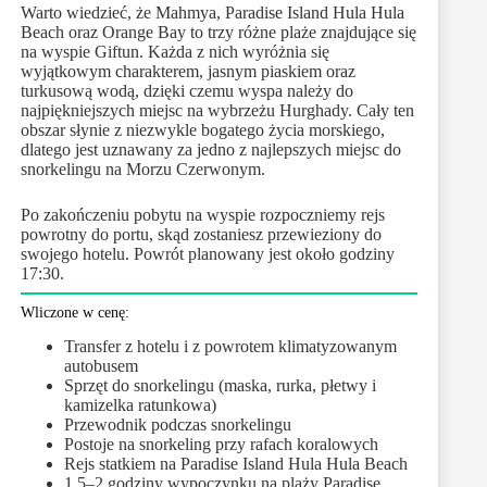
Warto wiedzieć, że Mahmya, Paradise Island Hula Hula
Beach oraz Orange Bay to trzy różne plaże znajdujące się
na wyspie Giftun. Każda z nich wyróżnia się
wyjątkowym charakterem, jasnym piaskiem oraz
turkusową wodą, dzięki czemu wyspa należy do
najpiękniejszych miejsc na wybrzeżu Hurghady. Cały ten
obszar słynie z niezwykle bogatego życia morskiego,
dlatego jest uznawany za jedno z najlepszych miejsc do
snorkelingu na Morzu Czerwonym.
Po zakończeniu pobytu na wyspie rozpoczniemy rejs
powrotny do portu, skąd zostaniesz przewieziony do
swojego hotelu. Powrót planowany jest około godziny
17:30.
Wliczone w cenę:
Transfer z hotelu i z powrotem klimatyzowanym
autobusem
Sprzęt do snorkelingu (maska, rurka, płetwy i
kamizelka ratunkowa)
Przewodnik podczas snorkelingu
Postoje na snorkeling przy rafach koralowych
Rejs statkiem na Paradise Island Hula Hula Beach
1,5–2 godziny wypoczynku na plaży Paradise