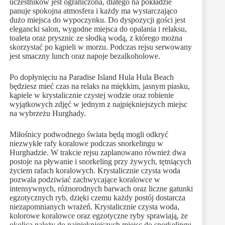
uczestników jest ograniczona, dlatego na pokładzie
panuje spokojna atmosfera i każdy ma wystarczająco
dużo miejsca do wypoczynku. Do dyspozycji gości jest
elegancki salon, wygodne miejsca do opalania i relaksu,
toaleta oraz prysznic ze słodką wodą, z którego można
skorzystać po kąpieli w morzu. Podczas rejsu serwowany
jest smaczny lunch oraz napoje bezalkoholowe.
Po dopłynięciu na Paradise Island Hula Hula Beach
będziesz mieć czas na relaks na miękkim, jasnym piasku,
kąpiele w krystalicznie czystej wodzie oraz robienie
wyjątkowych zdjęć w jednym z najpiękniejszych miejsc
na wybrzeżu Hurghady.
Miłośnicy podwodnego świata będą mogli odkryć
niezwykłe rafy koralowe podczas snorkelingu w
Hurghadzie. W trakcie rejsu zaplanowano również dwa
postoje na pływanie i snorkeling przy żywych, tętniących
życiem rafach koralowych. Krystalicznie czysta woda
pozwala podziwiać zachwycające koralowce w
intensywnych, różnorodnych barwach oraz liczne gatunki
egzotycznych ryb, dzięki czemu każdy postój dostarcza
niezapomnianych wrażeń. Krystalicznie czysta woda,
kolorowe koralowce oraz egzotyczne ryby sprawiają, że
okolica należy do najpiękniejszych miejsc do snorkelingu