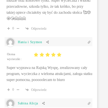
muszle oraz kolorowe rybki. Super wycieczka i widoki
przecudowne, szkoda tylko, że tak krótko, bo przy
takiej opiece chciałoby się być do zachodu słońca 🥰😍
🤩😘🤗🤗🤗
0
Odpowiedz
Hania i Szymon
Ocena
wycieczki :
Super wyprawa na Rajską Wyspę, zrealizowany cały
program, wycieczka z wieloma atrakcjami, załoga statku
super pomocna, pooooolecam to biuro
0
Odpowiedz
Sabina Alicja