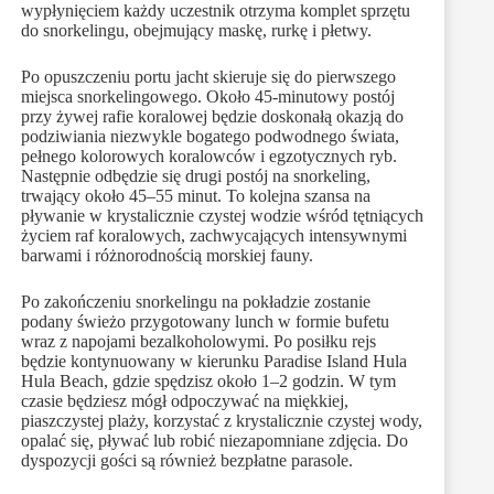
wypłynięciem każdy uczestnik otrzyma komplet sprzętu
do snorkelingu, obejmujący maskę, rurkę i płetwy.
Po opuszczeniu portu jacht skieruje się do pierwszego
miejsca snorkelingowego. Około 45-minutowy postój
przy żywej rafie koralowej będzie doskonałą okazją do
podziwiania niezwykle bogatego podwodnego świata,
pełnego kolorowych koralowców i egzotycznych ryb.
Następnie odbędzie się drugi postój na snorkeling,
trwający około 45–55 minut. To kolejna szansa na
pływanie w krystalicznie czystej wodzie wśród tętniących
życiem raf koralowych, zachwycających intensywnymi
barwami i różnorodnością morskiej fauny.
Po zakończeniu snorkelingu na pokładzie zostanie
podany świeżo przygotowany lunch w formie bufetu
wraz z napojami bezalkoholowymi. Po posiłku rejs
będzie kontynuowany w kierunku Paradise Island Hula
Hula Beach, gdzie spędzisz około 1–2 godzin. W tym
czasie będziesz mógł odpoczywać na miękkiej,
piaszczystej plaży, korzystać z krystalicznie czystej wody,
opalać się, pływać lub robić niezapomniane zdjęcia. Do
dyspozycji gości są również bezpłatne parasole.