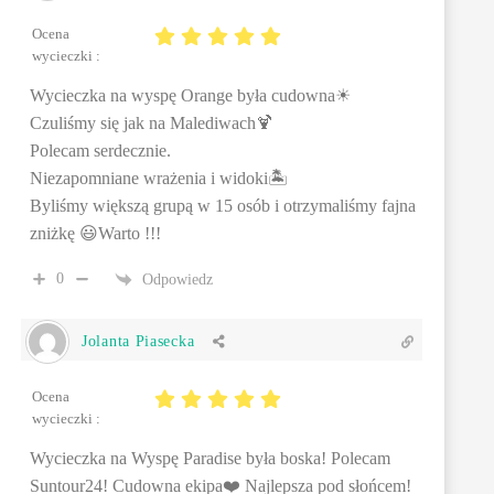
Ocena
wycieczki :
Wycieczka na wyspę Orange była cudowna☀
Czuliśmy się jak na Malediwach🍹
Polecam serdecznie.
Niezapomniane wrażenia i widoki🏝
Byliśmy większą grupą w 15 osób i otrzymaliśmy fajna
zniżkę 😃Warto !!!
0
Odpowiedz
Jolanta Piasecka
Ocena
wycieczki :
Wycieczka na Wyspę Paradise była boska! Polecam
Suntour24! Cudowna ekipa❤️ Najlepsza pod słońcem!