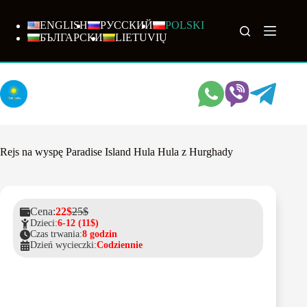
Przejdź
do
ENGLISH
РУССКИЙ
POLSKI
treści
БЪЛГАРСКИ
LIETUVIŲ
Rejs na wyspę Paradise Island Hula Hula z Hurghady
Cena:
22$
25$
Dzieci:
6-12 (11$)
Czas trwania:
8 godzin
Dzień wycieczki:
Codziennie