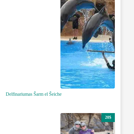
Delfinariumas Šarm el Šeiche
20$