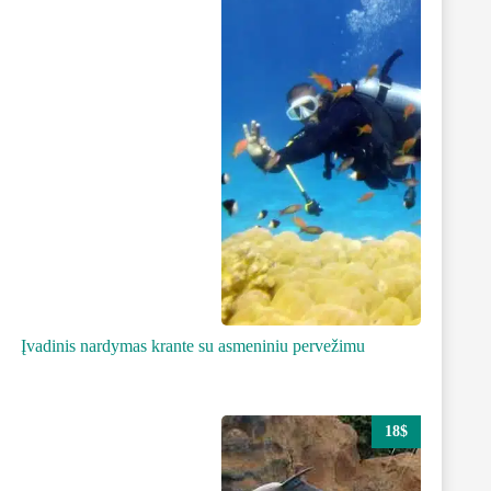
Įvadinis nardymas krante su asmeniniu pervežimu
18$