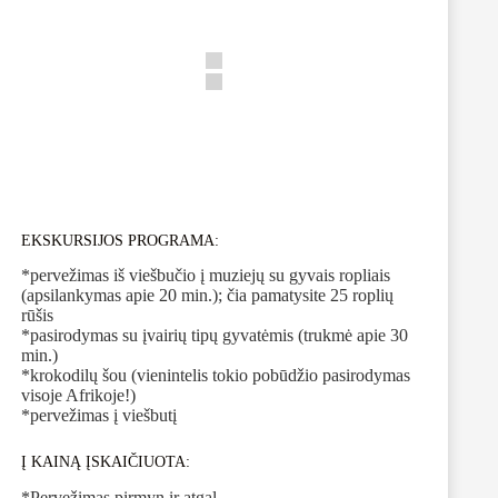
EKSKURSIJOS PROGRAMA:
*pervežimas iš viešbučio į muziejų su gyvais ropliais
(apsilankymas apie 20 min.); čia pamatysite 25 roplių
rūšis
*pasirodymas su įvairių tipų gyvatėmis (trukmė apie 30
min.)
*krokodilų šou (vienintelis tokio pobūdžio pasirodymas
visoje Afrikoje!)
*pervežimas į viešbutį
Į KAINĄ ĮSKAIČIUOTA:
*Pervežimas pirmyn ir atgal