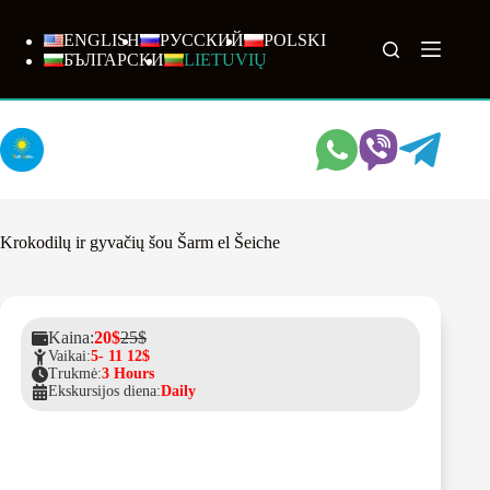
Skip
to
ENGLISH
РУССКИЙ
POLSKI
content
БЪЛГАРСКИ
LIETUVIŲ
Krokodilų ir gyvačių šou Šarm el Šeiche
Kaina:
20$
25$
Vaikai:
5- 11 12$
Trukmė:
3 Hours
Ekskursijos diena:
Daily