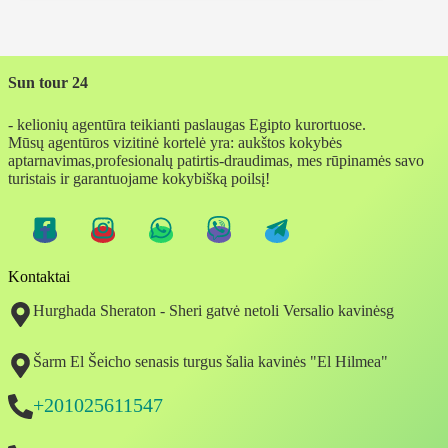
Sun tour 24
- kelionių agentūra teikianti paslaugas Egipto kurortuose.
Mūsų agentūros vizitinė kortelė yra: aukštos kokybės
aptarnavimas,profesionalų patirtis-draudimas, mes rūpinamės savo
turistais ir garantuojame kokybišką poilsį!
Kontaktai
Hurghada Sheraton - Sheri gatvė netoli Versalio kavinėsg
Šarm El Šeicho senasis turgus šalia kavinės "El Hilmea"
+201025611547