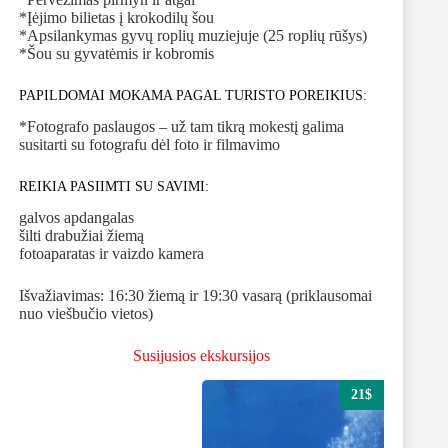
*Įėjimo bilietas į krokodilų šou
*Apsilankymas gyvų roplių muziejuje (25 roplių rūšys)
*Šou su gyvatėmis ir kobromis
PAPILDOMAI MOKAMA PAGAL TURISTO POREIKIUS:
*Fotografo paslaugos – už tam tikrą mokestį galima
susitarti su fotografu dėl foto ir filmavimo
REIKIA PASIIMTI SU SAVIMI:
galvos apdangalas
šilti drabužiai žiemą
fotoaparatas ir vaizdo kamera
Išvažiavimas: 16:30 žiemą ir 19:30 vasarą (priklausomai
nuo viešbučio vietos)
Susijusios ekskursijos
21$