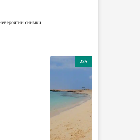
е невероятни снимки
22$