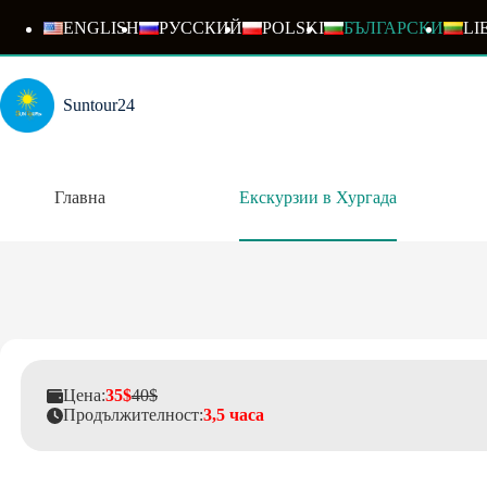
Skip
to
ENGLISH
РУССКИЙ
POLSKI
БЪЛГАРСКИ
LI
content
Suntour24
Главна
Екскурзии в Хургада
Цена:
35$
40$
Продължителност:
3,5 часа